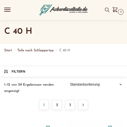
0
C 40 H
Start
Teile nach Schleppertyp
C 40 H
/
/
FILTERN
1–12 von 29 Ergebnissen werden
angezeigt
1
2
3